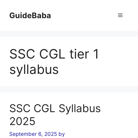
Skip
to
GuideBaba
Menu
content
SSC CGL tier 1
syllabus
SSC CGL Syllabus
2025
September 6, 2025
by