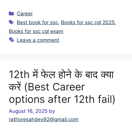
Categories
Career
Tags
Best book for ssc
,
Books for ssc cgl 2025
,
Books for ssc cgl exam
Leave a comment
12th में फेल होने के बाद क्या
करें (Best Career
options after 12th fail)
August 16, 2025
by
rathoresahdev92@gmail.com