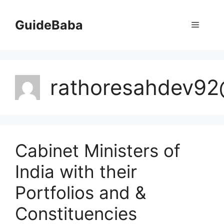
Skip
to
GuideBaba
Menu
content
rathoresahdev9
Cabinet Ministers of
India with their
Portfolios and &
Constituencies